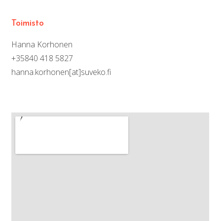
Toimisto
Hanna Korhonen
+35840 418 5827
hanna.korhonen[at]suveko.fi