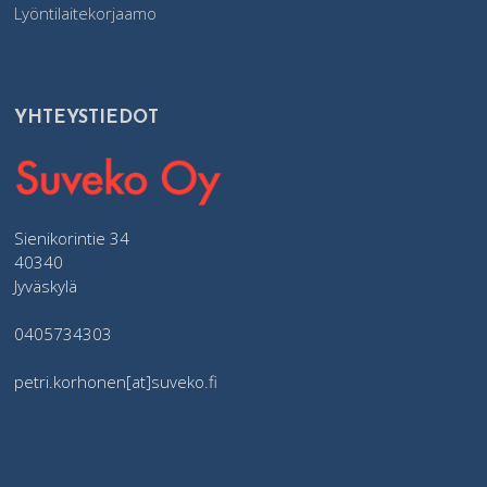
Lyöntilaitekorjaamo
YHTEYSTIEDOT
Sienikorintie 34
40340
Jyväskylä
0405734303
petri.korhonen[at]suveko.fi​