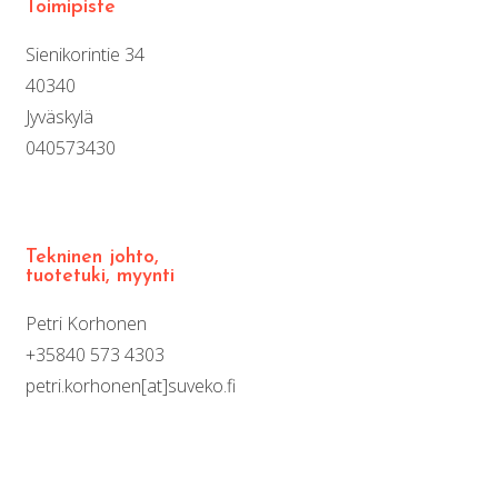
Toimipiste
Sienikorintie 34
40340
Jyväskylä
040573430
Tekninen johto,
tuotetuki, myynti
Petri Korhonen
+35840 573 4303
petri.korhonen[at]suveko.fi